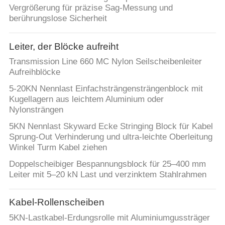
Vergrößerung für präzise Sag-Messung und
NEUIGKEITEN
berührungslose Sicherheit
Leiter, der Blöcke aufreiht
BITTE UM
Transmission Line 660 MC Nylon Seilscheibenleiter
EIN
Aufreihblöcke
ANGEBOT
5-20KN Nennlast Einfachsträngensträngenblock mit
Kugellagern aus leichtem Aluminium oder
Nylonsträngen
SITEMAP
5KN Nennlast Skyward Ecke Stringing Block für Kabel
Sprung-Out Verhinderung und ultra-leichte Oberleitung
DATENSCHUTZRICHTLINIE
Winkel Turm Kabel ziehen
Doppelscheibiger Bespannungsblock für 25–400 mm
Leiter mit 5–20 kN Last und verzinktem Stahlrahmen
Kabel-Rollenscheiben
5KN-Lastkabel-Erdungsrolle mit Aluminiumgussträger