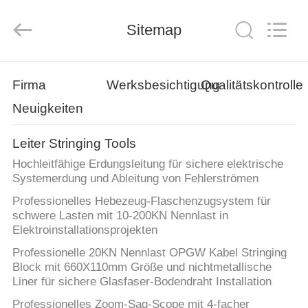
Suntech
Power
Machinery
Sitemap
Tools
Co.,Ltd..
All
Rights
Reserved.
ZU
Firma
Werksbesichtigung
Qualitätskontrolle
HAUSE
Neuigkeiten
PRODUKTE
Leiter Stringing Tools
Hochleitfähige Erdungsleitung für sichere elektrische
ÜBER
Systemerdung und Ableitung von Fehlerströmen
UNS
Professionelles Hebezeug-Flaschenzugsystem für
schwere Lasten mit 10-200KN Nennlast in
Elektroinstallationsprojekten
WERKSBESICHTIGUNG
Professionelle 20KN Nennlast OPGW Kabel Stringing
Block mit 660X110mm Größe und nichtmetallische
Liner für sichere Glasfaser-Bodendraht Installation
QUALITÄTSKONTROLLE
Professionelles Zoom-Sag-Scope mit 4-facher