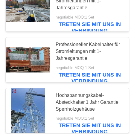
Stromleitungen mit 1-
Jahresgarantie
negotiable MOQ:1 Set
58
TRETEN SIE MIT UNS IN
VERBINDUNG
Gegendrehdrahtseil
Professioneller Kabelhalter für
Stromleitungen mit 1-
Jahresgarantie
negotiable MOQ:1 Set
TRETEN SIE MIT UNS IN
VERBINDUNG
50
Trommelstand für
Hochspannungskabel-
Absteckhalter 1 Jahr Garantie
Dirigenten
Sperrholzgehäuse
negotiable MOQ:1 Set
TRETEN SIE MIT UNS IN
VERBINDUNG