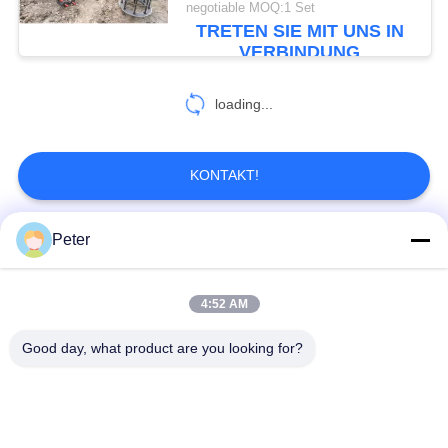
negotiable MOQ:1 Set
TRETEN SIE MIT UNS IN
200
VERBINDUNG
Seilwinde-
loading...
Abziehvorrichtung
KONTAKT!
Peter
93
Beliebte Kategorien
Alle
Turm-Aufrichtungs-
4:52 AM
Werkzeuge
Leiter Stringing Tools
Leiter, Der Blöcke Aufreiht
Good day, what product are you looking for?
Kabel-Rollenscheiben
Entlang Kommen Klammer
Gegendrehdrahtseil
Trommelstand Für Dirigenten