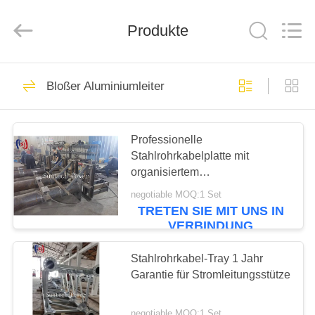
Suntech
Power
Machinery
Produkte
Tools
Co.,Ltd..
All
Rights
Reserved.
ZU
239
Bloßer Aluminiumleiter
HAUSE
Leiter Stringing
Tools
PRODUKTE
Professionelle
Stahlrohrkabelplatte mit
organisiertem
ÜBER
Kabelmanagement Robuste
negotiable MOQ:1 Set
UNS
Konstruktion und Sicherheit für
TRETEN SIE MIT UNS IN
Stromleitungsunterstützung
318
VERBINDUNG
Leiter, der Blöcke
WERKSBESICHTIGUNG
Stahlrohrkabel-Tray 1 Jahr
Garantie für Stromleitungsstütze
aufreiht
QUALITÄTSKONTROLLE
negotiable MOQ:1 Set