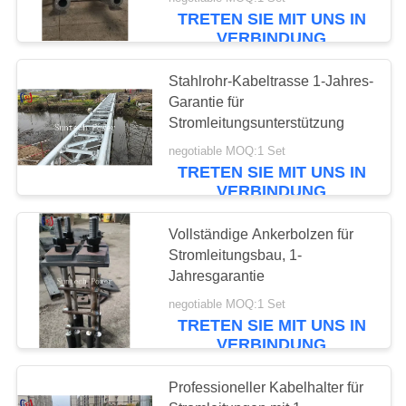
TRETEN SIE MIT UNS IN
NEUIGKEITEN
VERBINDUNG
151
Stahlrohr-Kabeltrasse 1-Jahres-
BITTE UM
Garantie für
Kabel-
EIN
Stromleitungsunterstützung
ANGEBOT
Rollenscheiben
negotiable MOQ:1 Set
TRETEN SIE MIT UNS IN
VERBINDUNG
SITEMAP
Vollständige Ankerbolzen für
Stromleitungsbau, 1-
DATENSCHUTZRICHTLINIE
142
Jahresgarantie
Entlang kommen
negotiable MOQ:1 Set
TRETEN SIE MIT UNS IN
Klammer
VERBINDUNG
Professioneller Kabelhalter für