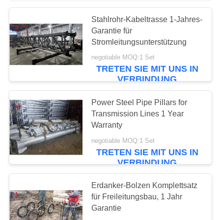
Stahlrohr-Kabeltrasse 1-Jahres-
40
Garantie für
Fernleitung, die
Stromleitungsunterstützung
negotiable MOQ:1 Set
Werkzeuge aufreiht
TRETEN SIE MIT UNS IN
VERBINDUNG
Power Steel Pipe Pillars for
Transmission Lines 1 Year
Warranty
29
negotiable MOQ:1 Set
OPGW, das
TRETEN SIE MIT UNS IN
VERBINDUNG
Werkzeuge aufreiht
Erdanker-Bolzen Komplettsatz
für Freileitungsbau, 1 Jahr
Garantie