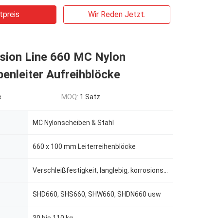
tpreis
Wir Reden Jetzt.
sion Line 660 MC Nylon
benleiter Aufreihblöcke
e
MOQ:
1 Satz
MC Nylonscheiben & Stahl
660 x 100 mm Leiterreihenblöcke
Verschleißfestigkeit, langlebig, korrosionsbeständig, selbstschmierend
SHD660, SHS660, SHW660, SHDN660 usw