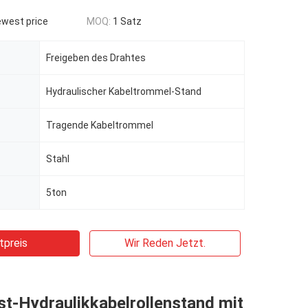
ewest price
MOQ:
1 Satz
Freigeben des Drahtes
Hydraulischer Kabeltrommel-Stand
Tragende Kabeltrommel
Stahl
5ton
tpreis
Wir Reden Jetzt.
t-Hydraulikkabelrollenstand mit