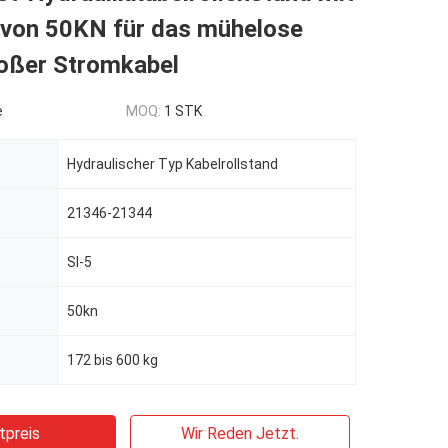
 von 50KN für das mühelose
oßer Stromkabel
e
MOQ:
1 STK
Hydraulischer Typ Kabelrollstand
21346-21344
SI-5
50kn
172 bis 600 kg
tpreis
Wir Reden Jetzt.