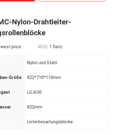
C-Nylon-Drahtleiter-
gsrollenblöcke
ewest price
MOQ:
1 Satz
Nylon und Stahl
iben-Größe
822*710*110mm
igent
LGJ630
esser
822mm
Leiterbesaitungsblöcke