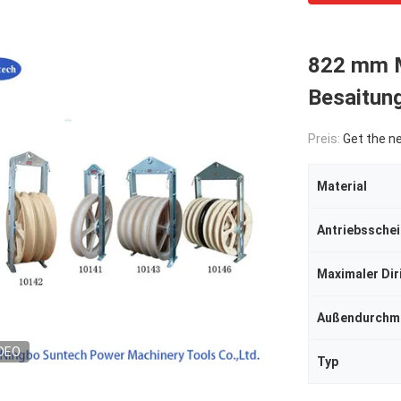
822 mm M
Besaitun
Preis:
Get the n
Material
Antriebssche
Maximaler Dir
Außendurchm
DEO
Typ