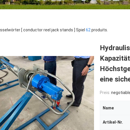
sselwörter [ conductor reel jack stands ] Spiel
62
produits.
Hydraulis
Kapazität
Höchstge
eine sic
Preis:
negotiabl
Name
Artikel-Nr.