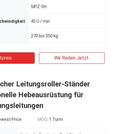
SIPZ-5H
chwindigkeit
45 U / min
270 bis 350 kg
tpreis
Wir Reden Jetzt.
cher Leitungsroller-Ständer
onelle Hebeausrüstung für
ngsleitungen​
ewest Price
MOQ:
1 Turm