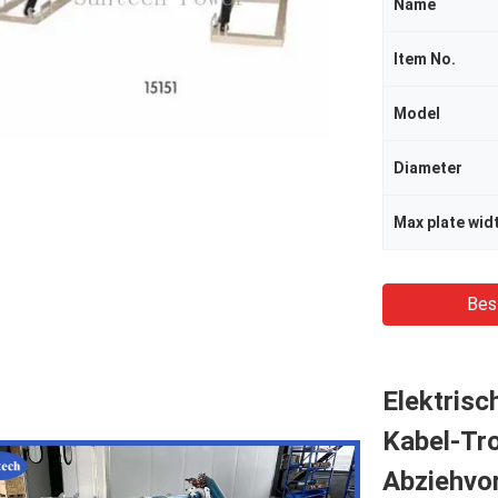
Name
Item No.
Model
Diameter
Max plate wid
Bes
Elektrisc
Kabel-Tr
Abziehvo