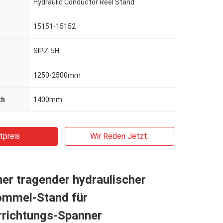
Hydraulic Conductor Reel Stand
15151-15152
SIPZ-5H
1250-2500mm
th
1400mm
tpreis
Wir Reden Jetzt.
her tragender hydraulischer
ommel-Stand für
rrichtungs-Spanner