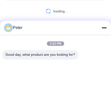
loading...
Peter
KONTAKT!
3:22 PM
Beliebte Kategorien
Alle
Good day, what product are you looking for?
Leiter Stringing Tools
Leiter, Der Blöcke Aufreiht
Kabel-Rollenscheiben
Entlang Kommen Klammer
Gegendrehdrahtseil
Trommelstand Für Dirigenten
Fernleitung, Die Werkzeuge Aufreiht
OPGW, Das Werkzeuge Aufreiht