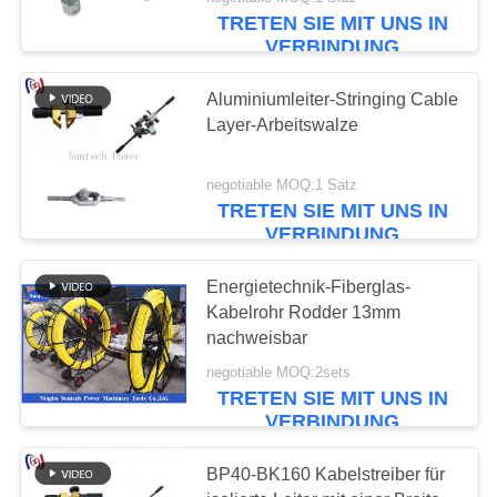
TRETEN SIE MIT UNS IN
NEUIGKEITEN
VERBINDUNG
Aluminiumleiter-Stringing Cable
BITTE UM
Layer-Arbeitswalze
EIN
ANGEBOT
negotiable MOQ:1 Satz
TRETEN SIE MIT UNS IN
VERBINDUNG
SITEMAP
Energietechnik-Fiberglas-
Kabelrohr Rodder 13mm
DATENSCHUTZRICHTLINIE
nachweisbar
negotiable MOQ:2sets
TRETEN SIE MIT UNS IN
VERBINDUNG
BP40-BK160 Kabelstreiber für