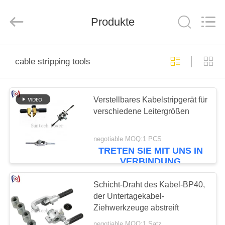
Suntech
Power
Machinery
Produkte
Tools
Co.,Ltd..
All
Rights
Reserved.
ZU
cable stripping tools
HAUSE
PRODUKTE
Verstellbares Kabelstripgerät für
verschiedene Leitergrößen
ÜBER
negotiable MOQ:1 PCS
UNS
TRETEN SIE MIT UNS IN
VERBINDUNG
WERKSBESICHTIGUNG
Schicht-Draht des Kabel-BP40,
der Untertagekabel-
Ziehwerkzeuge abstreift
QUALITÄTSKONTROLLE
negotiable MOQ:1 Satz