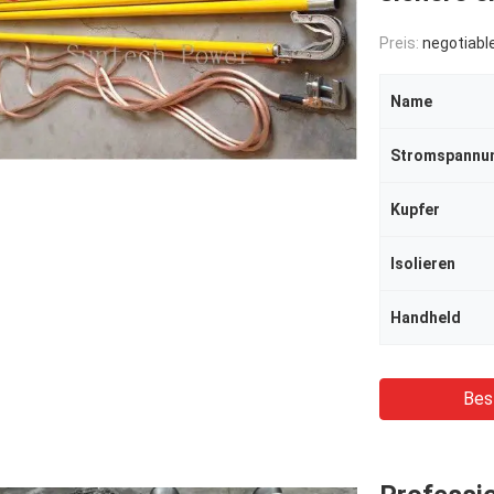
Preis:
negotiabl
Name
Stromspannu
Kupfer
Isolieren
Handheld
Bes