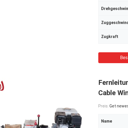
Drehgeschwin
Zuggeschwind
Zugkraft
Bes
Fernleit
Cable Win
Preis:
Get newes
Name