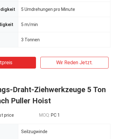
digkeit
5 Umdrehungen pro Minute
igkeit
5 m/min
3 Tonnen
tpreis
Wir Reden Jetzt.
ungs-Draht-Ziehwerkzeuge 5 Ton
ch Puller Hoist
t price
MOQ:
PC 1
Seilzugwinde