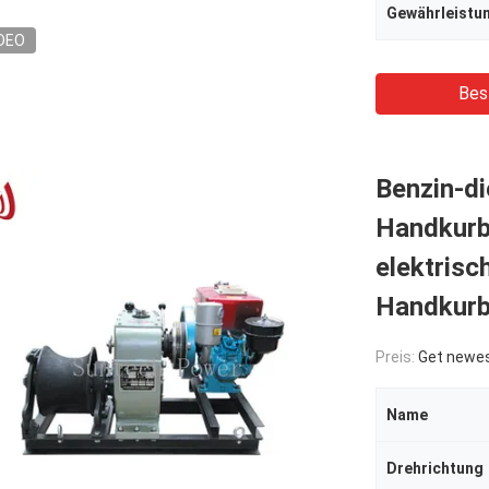
Gewährleistu
DEO
Bes
Benzin-di
Handkurb
elektrisc
Handkurb
Preis:
Get newes
Name
Drehrichtung