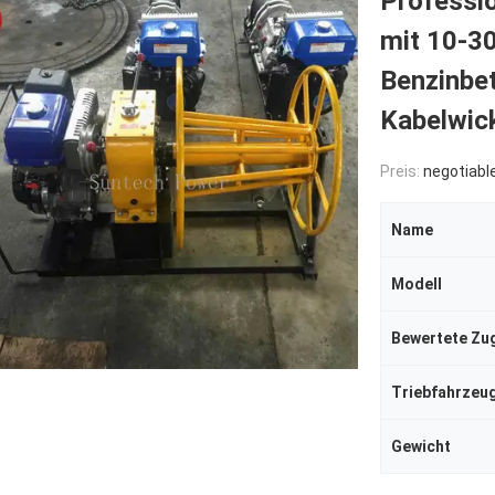
Professi
mit 10-3
Benzinbet
Kabelwick
Preis:
negotiabl
Name
Modell
Bewertete Zu
Triebfahrzeu
Gewicht