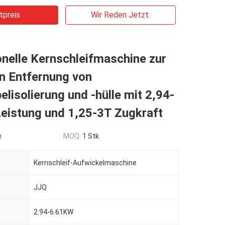
tpreis
Wir Reden Jetzt.
nelle Kernschleifmaschine zur
en Entfernung von
lisolierung und -hülle mit 2,94-
eistung und 1,25-3T Zugkraft
e
MOQ:
1 Stk
Kernschleif-Aufwickelmaschine
JJQ
2.94-6.61KW