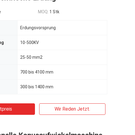
e
MOQ:
1 Stk
Erdungsvorsprung
ng
10-500KV
25-50 mm2
700 bis 4100 mm
300 bis 1400 mm
tpreis
Wir Reden Jetzt.