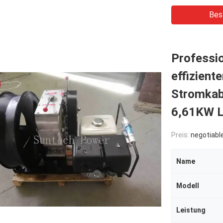
Bes
Professio
effizient
Stromkabe
6,61KW L
Preis:
negotiabl
Name
Modell
Leistung