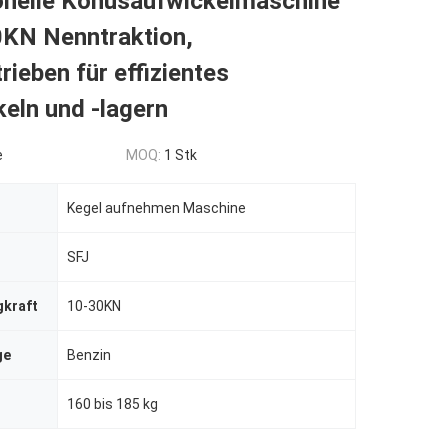
onelle Konusaufwickelmaschine
0KN Nenntraktion,
rieben für effizientes
eln und -lagern
e
MOQ:
1 Stk
Kegel aufnehmen Maschine
SFJ
gkraft
10-30KN
ge
Benzin
160 bis 185 kg