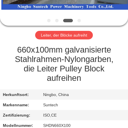
NEUIGKEITEN
BITTE UM
Leiter, der Blöcke aufreiht
EIN
ANGEBOT
660x100mm galvanisierte
Stahlrahmen-Nylongarben,
SITEMAP
die Leiter Pulley Block
aufreihen
DATENSCHUTZRICHTLINIE
Herkunftsort:
Ningbo, China
Markenname:
Suntech
Zertifizierung:
ISO,CE
Modellnummer:
SHDN660X100