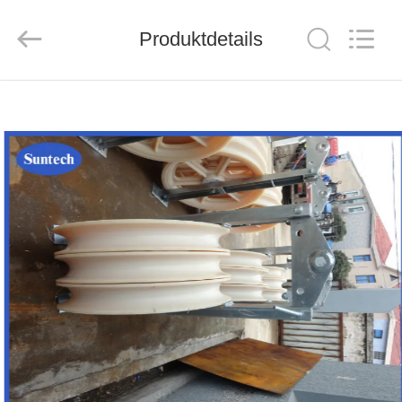
Suntech
Power
Machinery
Produktdetails
Tools
Co.,Ltd..
All
Rights
Reserved.
ZU
HAUSE
PRODUKTE
ÜBER
UNS
WERKSBESICHTIGUNG
QUALITÄTSKONTROLLE