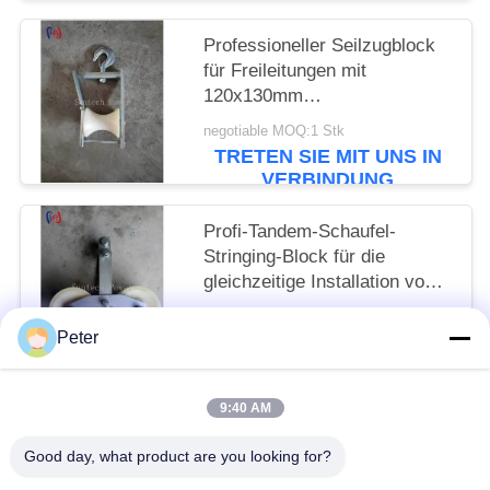
Professioneller Seilzugblock
für Freileitungen mit
120x130mm
Seilscheibengröße und 5KN
negotiable MOQ:1 Stk
Nennlast für die
TRETEN SIE MIT UNS IN
Freileitungsinstallation
VERBINDUNG
Profi-Tandem-Schaufel-
Stringing-Block für die
gleichzeitige Installation von
mehreren Leitern mit Nennlast
negotiable MOQ:1 Stk
von 25KN und präzise
Peter
TRETEN SIE MIT UNS IN
konstruierten Schaufeln
VERBINDUNG
9:40 AM
Beliebte Kategorien
Alle
Good day, what product are you looking for?