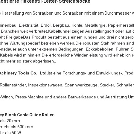
ntierte Hakenstil-Leiter-Streichblöcke
ie Herstellung von Schrauben und Schrauben mit einem Durchmesser 
inenbau, Elektrizität, Erdöl, Bergbau, Kohle, Metallurgie, Papierherst
 Branchen weit verbreitet.Kabeltunnel zeigen Ausstellungsort oder auf
ht FreigabeDas Produkt besteht aus einem runden und drei nicht zerbr
hne Wartungsbedarf betrieben werden.Die robusten Stahlrahmen sind v
ensdauer auch unter extremen Bedingungen, Eckkabelrollen: Führen Si
abels wird minimiert.Die erforderliche Windenleistung wird erheblich r
ht mehr so stark abgerissen..
hinery Tools Co., Ltd.
ist eine Forschungs- und Entwicklungs-, Produ
 Rollenständer, Inspektionswagen, Spannwerkzeuge, Stecker, Schnallen
d-Winch, Press-Machine und andere Bauwerkzeuge und Ausrüstung Un
ley Block Cable Guide Roller
r als 20 mm
t mehr als 600 mm
hr als 50 W