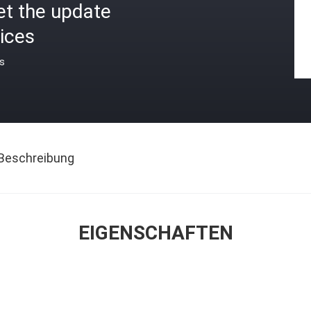
et the update
ices
is
Beschreibung
EIGENSCHAFTEN