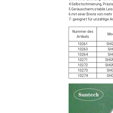
4.
Selbstschmierung, Präzis
5.
Geräuscharm,stabile Leis
6.
mit einer Breite von mehr
7- geeignet für unzählige
Nummer des
Mod
Artikels
10261
SHG
10263
SH
10264
SH
10271
SHGN
10272
SHGN
10273
SHG
10274
SHG