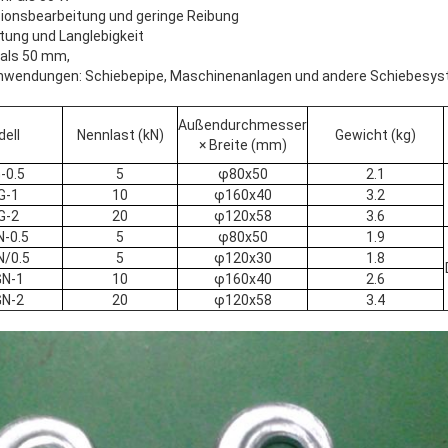
ionsbearbeitung und geringe Reibung
tung und Langlebigkeit
 als 50 mm,
 Anwendungen: Schiebepipe, Maschinenanlagen und andere Schiebesy
Außendurchmesser
ell
Nennlast (kN)
Gewicht (kg)
× Breite (mm)
-0.5
5
φ80x50
2.1
G-1
10
φ160x40
3.2
G-2
20
φ120x58
3.6
-0.5
5
φ80x50
1.9
/0.5
5
φ120x30
1.8
N-1
10
φ160x40
2.6
N-2
20
φ120x58
3.4