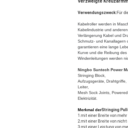
Verzweigte Kreuzarmmo
Verwendungszweck:
Für d
Kabelroller werden in Masch
Kabelindustrie und anderen
Verlängerung Kabel und Dra
Schmutz- und Kanallagern o
garantieren eine lange Leb
Kurve und die Reibung des K
Windenleitungen werden nic
Ningbo Suntech Power Mac
Stringing Block,
Aufzugsgeräte, Drahtgriffe,
Leiter,
Mesh Sock Joints, Powere
Elektrizität.
Merkmal der
Stringing Pul
1.
mit einer Breite von meh
2.
mit einer Breite von nich
3.
mit einer Leistung von me