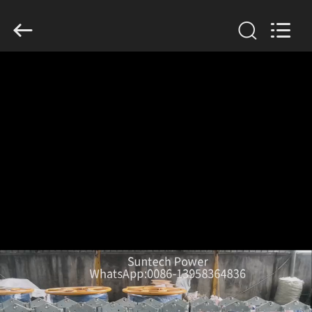
Suntech
Power
Machinery
Tools
Co.,Ltd..
All
Rights
Reserved.
ZU
HAUSE
PRODUKTE
ÜBER
UNS
WERKSBESICHTIGUNG
QUALITÄTSKONTROLLE