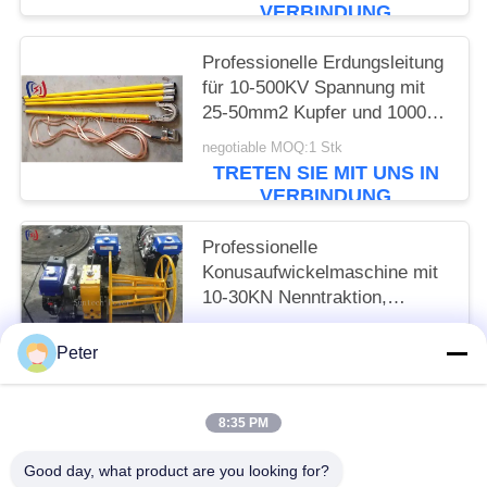
VERBINDUNG
Professionelle Erdungsleitung
für 10-500KV Spannung mit
25-50mm2 Kupfer und 1000-
5500mm Gesamtlänge für
negotiable MOQ:1 Stk
sichere elektrische Erdung
TRETEN SIE MIT UNS IN
VERBINDUNG
Professionelle
Konusaufwickelmaschine mit
10-30KN Nenntraktion,
Benzinbetrieben für effizientes
negotiable MOQ:1 Stk
Kabelwickeln und -lagern
Peter
TRETEN SIE MIT UNS IN
VERBINDUNG
8:35 PM
Beliebte Kategorien
Alle
Good day, what product are you looking for?