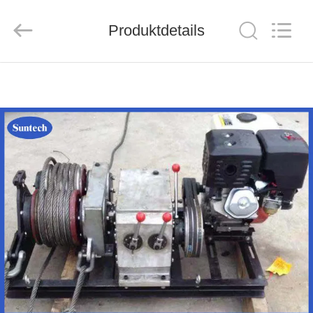
Suntech
Power
Machinery
Produktdetails
Tools
Co.,Ltd..
All
Rights
Reserved.
ZU
HAUSE
PRODUKTE
ÜBER
UNS
WERKSBESICHTIGUNG
QUALITÄTSKONTROLLE