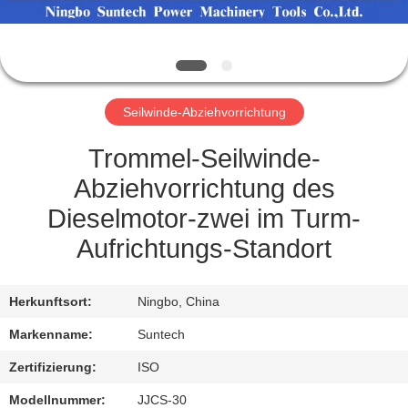
NEUIGKEITEN
BITTE UM
Seilwinde-Abziehvorrichtung
EIN
ANGEBOT
Trommel-Seilwinde-
Abziehvorrichtung des
SITEMAP
Dieselmotor-zwei im Turm-
Aufrichtungs-Standort
DATENSCHUTZRICHTLINIE
Herkunftsort:
Ningbo, China
Markenname:
Suntech
Zertifizierung:
ISO
Modellnummer:
JJCS-30