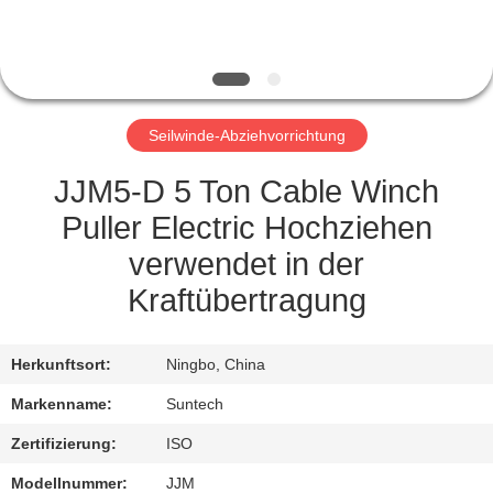
NEUIGKEITEN
BITTE UM
Seilwinde-Abziehvorrichtung
EIN
ANGEBOT
JJM5-D 5 Ton Cable Winch
Puller Electric Hochziehen
SITEMAP
verwendet in der
Kraftübertragung
DATENSCHUTZRICHTLINIE
Herkunftsort:
Ningbo, China
Markenname:
Suntech
Zertifizierung:
ISO
Modellnummer:
JJM