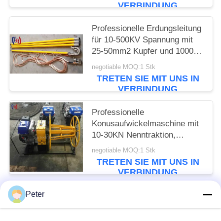
VERBINDUNG
Professionelle Erdungsleitung
für 10-500KV Spannung mit
25-50mm2 Kupfer und 1000-
5500mm Gesamtlänge für
negotiable MOQ:1 Stk
sichere elektrische Erdung
TRETEN SIE MIT UNS IN
VERBINDUNG
Professionelle
Konusaufwickelmaschine mit
10-30KN Nenntraktion,
Benzinbetrieben für effizientes
negotiable MOQ:1 Stk
Kabelwickeln und -lagern
TRETEN SIE MIT UNS IN
VERBINDUNG
Peter
Beliebte Kategorien
Alle