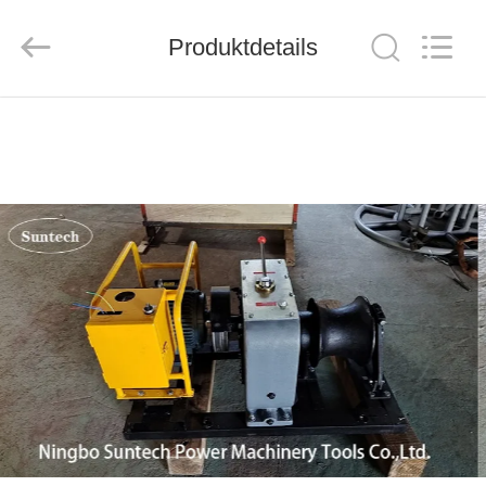
Suntech
Power
Machinery
Produktdetails
Tools
Co.,Ltd..
All
Rights
Reserved.
ZU
HAUSE
PRODUKTE
ÜBER
UNS
WERKSBESICHTIGUNG
QUALITÄTSKONTROLLE