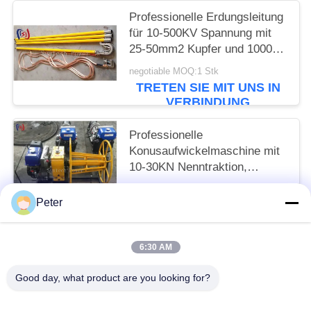
Professionelle Erdungsleitung
für 10-500KV Spannung mit
25-50mm2 Kupfer und 1000-
5500mm Gesamtlänge für
negotiable MOQ:1 Stk
sichere elektrische Erdung
TRETEN SIE MIT UNS IN
VERBINDUNG
Professionelle
Konusaufwickelmaschine mit
10-30KN Nenntraktion,
Benzinbetrieben für effizientes
negotiable MOQ:1 Stk
Kabelwickeln und -lagern
Peter
TRETEN SIE MIT UNS IN
VERBINDUNG
6:30 AM
Beliebte Kategorien
Alle
Good day, what product are you looking for?
Leiter Stringing Tools
Leiter, Der Blöcke Aufreiht