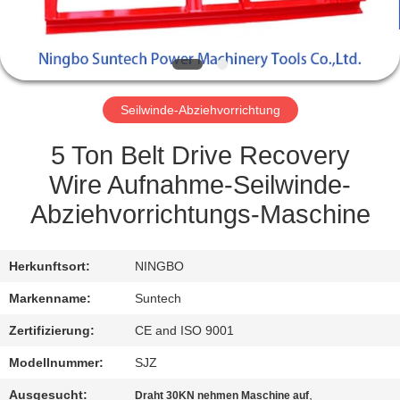
NEUIGKEITEN
BITTE UM
Seilwinde-Abziehvorrichtung
EIN
ANGEBOT
5 Ton Belt Drive Recovery
Wire Aufnahme-Seilwinde-
SITEMAP
Abziehvorrichtungs-Maschine
DATENSCHUTZRICHTLINIE
Herkunftsort:
NINGBO
Markenname:
Suntech
Zertifizierung:
CE and ISO 9001
Modellnummer:
SJZ
Ausgesucht:
,
Draht 30KN nehmen Maschine auf