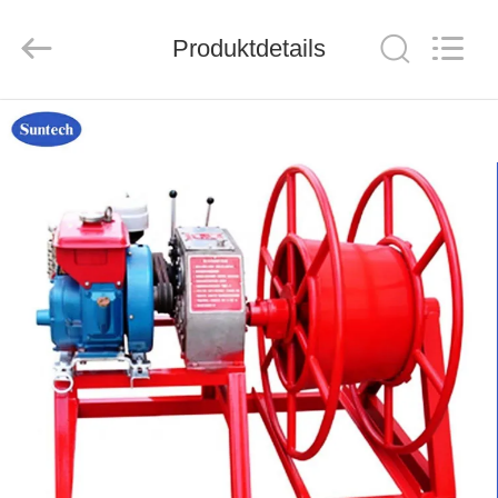
Suntech
Power
Machinery
Produktdetails
Tools
Co.,Ltd..
All
Rights
Reserved.
ZU
HAUSE
PRODUKTE
ÜBER
UNS
WERKSBESICHTIGUNG
QUALITÄTSKONTROLLE