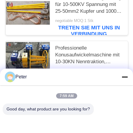
für 10-500KV Spannung mit
25-50mm2 Kupfer und 1000-
5500mm Gesamtlänge für
negotiable MOQ:1 Stk
sichere elektrische Erdung
TRETEN SIE MIT UNS IN
VERBINDUNG
Professionelle
Konusaufwickelmaschine mit
10-30KN Nenntraktion,
Benzinbetrieben für effizientes
negotiable MOQ:1 Stk
Kabelwickeln und -lagern
Peter
TRETEN SIE MIT UNS IN
VERBINDUNG
7:59 AM
Beliebte Kategorien
Alle
Good day, what product are you looking for?
Leiter Stringing Tools
Leiter, Der Blöcke Aufreiht