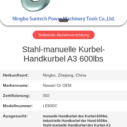
NEUIGKEITEN
BITTE UM
Seilwinde-Abziehvorrichtung
EIN
ANGEBOT
Stahl-manuelle Kurbel-
Handkurbel A3 600lbs
SITEMAP
Herkunftsort:
Ningbo, Zhejiang, China
DATENSCHUTZRICHTLINIE
Markenname:
Newart Or OEM
Zertifizierung:
ISO
Modellnummer:
LE600C
Ausgesucht:
,
manuelle Handkurbel des Kurbel-600lbs
,
industrielle Handkurbel der Hand 600lbs
Stahl-manuelle Handkurbel des Kurbel-A3