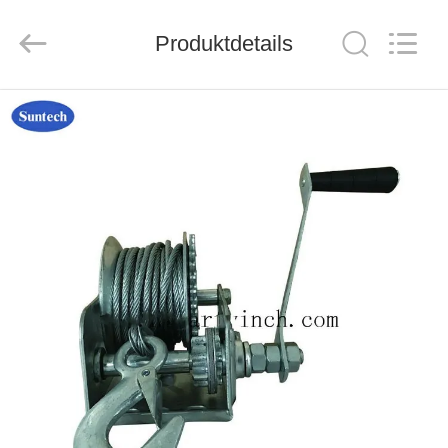
Suntech
Power
Machinery
Produktdetails
Tools
Co.,Ltd..
All
Rights
Reserved.
ZU
HAUSE
PRODUKTE
ÜBER
UNS
WERKSBESICHTIGUNG
QUALITÄTSKONTROLLE