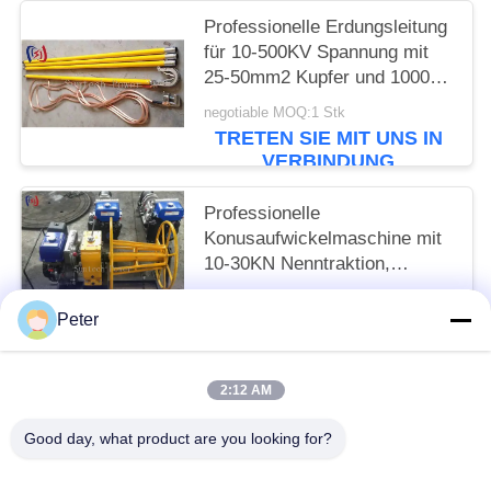
Professionelle Erdungsleitung
für 10-500KV Spannung mit
25-50mm2 Kupfer und 1000-
5500mm Gesamtlänge für
negotiable MOQ:1 Stk
sichere elektrische Erdung
TRETEN SIE MIT UNS IN
VERBINDUNG
Professionelle
Konusaufwickelmaschine mit
10-30KN Nenntraktion,
Benzinbetrieben für effizientes
negotiable MOQ:1 Stk
Kabelwickeln und -lagern
Peter
TRETEN SIE MIT UNS IN
VERBINDUNG
2:12 AM
Beliebte Kategorien
Alle
Good day, what product are you looking for?
Leiter Stringing Tools
Leiter, Der Blöcke Aufreiht