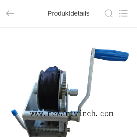
Suntech
Power
Machinery
Produktdetails
Tools
Co.,Ltd..
All
Rights
Reserved.
ZU
HAUSE
PRODUKTE
ÜBER
UNS
WERKSBESICHTIGUNG
QUALITÄTSKONTROLLE