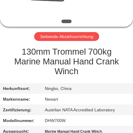
NEUIGKEITEN
BITTE UM
Seilwinde-Abziehvorrichtung
EIN
ANGEBOT
130mm Trommel 700kg
Marine Manual Hand Crank
SITEMAP
Winch
DATENSCHUTZRICHTLINIE
Herkunftsort:
Ningbo, China
Markenname:
Newart
Zertifizierung:
Austrlian NATA Accredited Laboratory
Modellnummer:
DHW700W
Ausgesucht:
,
Marine Manual Hand Crank Winch