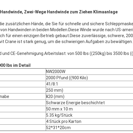
t Handwinde, Zwei-Wege Handwinde zum Ziehen Klimaanlage
die zusätzlichen Hände, die Sie für schnelle und sichere Schleppmaske
e von Handwinden in beiden Modellen.Diese Winde wurde nach US-ame
h für einen einzigen Betrieb gebaut.Diese zuverlässige, schwere, 2
t Crane ist stark genug, um die schwierigen Aufgaben zu bewältigen.
 und CE-Genehmigung.Arbeitslast: von 500 lbs ((250kg) bis 3500 lbs (
0 lbs im Detail
NW2000W
2000 Pfund ((900 Kilo)
41/8:1
250 mm)
lnabe
¥20 (mm)
Schwarze Energie beschichtet
50 mm x 10 m
5.35 kg/Stück
4 Stück pro Karton
52*31*20cm