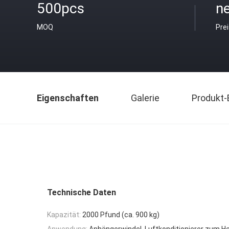
500pcs
ne
MOQ
Pre
Eigenschaften
Galerie
Produkt-
Technische Daten
Kapazität:
2000 Pfund (ca. 900 kg)
Anwendung:
Anhängerwindel, Luftkonditionierer zum H