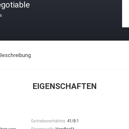
gotiable
is
Beschreibung
EIGENSCHAFTEN
Getriebeverhältnis:
41/8:1
eben usw.
Stromquelle:
Handkraft