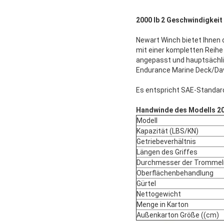
2000 lb 2 Geschwindigkei
Newart Winch bietet Ihnen 
mit einer kompletten Reih
angepasst und hauptsächlic
Endurance Marine Deck/Davi
Es entspricht SAE-Standard
Handwinde des Modells 200
Modell
Kapazität (LBS/KN)
Getriebeverhältnis
Längen des Griffes
Durchmesser der Tromme
Oberflächenbehandlung
Gürtel
Nettogewicht
Menge in Karton
Außenkarton Größe ((cm)