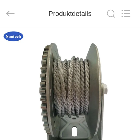
Suntech
Power
Machinery
Produktdetails
Tools
Co.,Ltd..
All
Rights
Reserved.
ZU
HAUSE
PRODUKTE
ÜBER
UNS
WERKSBESICHTIGUNG
QUALITÄTSKONTROLLE