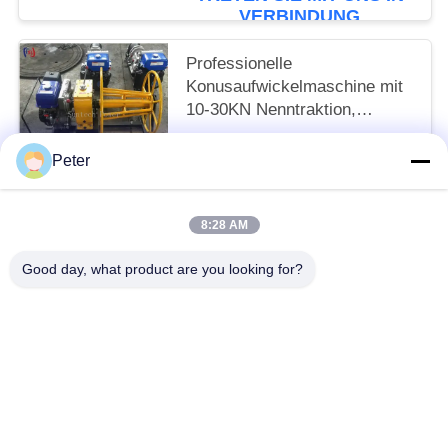
VERBINDUNG
Professionelle
Konusaufwickelmaschine mit
10-30KN Nenntraktion,
Benzinbetrieben für effizientes
negotiable MOQ:1 Stk
Kabelwickeln und -lagern
Peter
TRETEN SIE MIT UNS IN
VERBINDUNG
8:28 AM
Beliebte Kategorien
Alle
Good day, what product are you looking for?
Leiter Stringing Tools
Leiter, Der Blöcke Aufreiht
Kabel-Rollenscheiben
Entlang Kommen Klammer
Gegendrehdrahtseil
Trommelstand Für Dirigenten