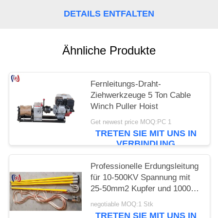
DETAILS ENTFALTEN
Ähnliche Produkte
Fernleitungs-Draht-
Ziehwerkzeuge 5 Ton Cable
Winch Puller Hoist
Get newest price MOQ:PC 1
TRETEN SIE MIT UNS IN
VERBINDUNG
Professionelle Erdungsleitung
für 10-500KV Spannung mit
25-50mm2 Kupfer und 1000-
5500mm Gesamtlänge für
negotiable MOQ:1 Stk
sichere elektrische Erdung
TRETEN SIE MIT UNS IN