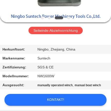
NEUIGKEITEN
BITTE UM
Seilwinde-Abziehvorrichtung
EIN
ANGEBOT
Herkunftsort:
Ningbo, Zhejiang, China
SITEMAP
Markenname:
Suntech
Zertifizierung:
SGS & CE
DATENSCHUTZRICHTLINIE
Modellnummer:
NW1600W
Ausgesucht:
,
manually operated winch
manual boat winch
KONTAKT!