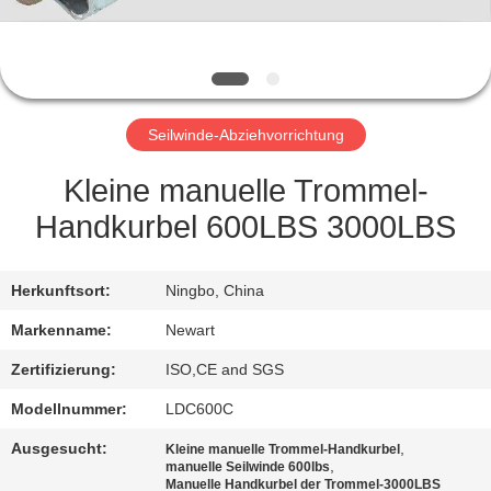
NEUIGKEITEN
BITTE UM
Seilwinde-Abziehvorrichtung
EIN
ANGEBOT
Kleine manuelle Trommel-
Handkurbel 600LBS 3000LBS
SITEMAP
Herkunftsort:
Ningbo, China
DATENSCHUTZRICHTLINIE
Markenname:
Newart
Zertifizierung:
ISO,CE and SGS
Modellnummer:
LDC600C
Ausgesucht:
,
Kleine manuelle Trommel-Handkurbel
,
manuelle Seilwinde 600lbs
Manuelle Handkurbel der Trommel-3000LBS