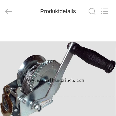
Suntech
Power
Machinery
Produktdetails
Tools
Co.,Ltd..
All
Rights
Reserved.
ZU
HAUSE
PRODUKTE
ÜBER
UNS
WERKSBESICHTIGUNG
QUALITÄTSKONTROLLE