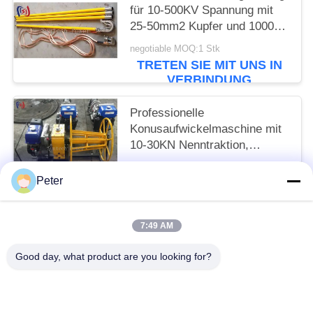
für 10-500KV Spannung mit
25-50mm2 Kupfer und 1000-
5500mm Gesamtlänge für
negotiable MOQ:1 Stk
sichere elektrische Erdung
TRETEN SIE MIT UNS IN
VERBINDUNG
Professionelle
Konusaufwickelmaschine mit
10-30KN Nenntraktion,
Benzinbetrieben für effizientes
negotiable MOQ:1 Stk
Kabelwickeln und -lagern
Peter
TRETEN SIE MIT UNS IN
VERBINDUNG
7:49 AM
Beliebte Kategorien
Alle
Good day, what product are you looking for?
Leiter Stringing Tools
Leiter, Der Blöcke Aufreiht