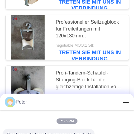
TRETEN SIE MIT UNS IN
VERBINDUNG
Professioneller Seilzugblock
für Freileitungen mit
120x130mm
Seilscheibengröße und 5KN
negotiable MOQ:1 Stk
Nennlast für die
TRETEN SIE MIT UNS IN
Freileitungsinstallation
VERBINDUNG
Profi-Tandem-Schaufel-
Stringing-Block für die
gleichzeitige Installation von
mehreren Leitern mit Nennlast
negotiable MOQ:1 Stk
von 25KN und präzise
Peter
TRETEN SIE MIT UNS IN
konstruierten Schaufeln
VERBINDUNG
7:25 PM
Beliebte Kategorien
Alle