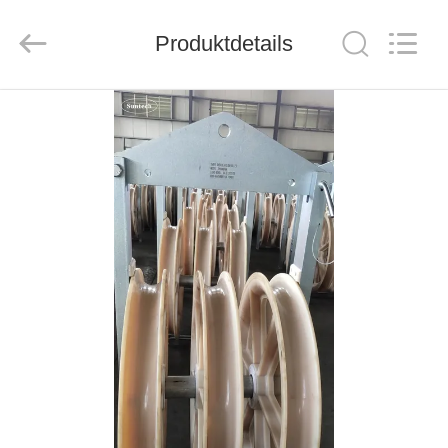
Suntech
Power
Machinery
Produktdetails
Tools
Co.,Ltd..
All
Rights
Reserved.
ZU
HAUSE
PRODUKTE
ÜBER
UNS
WERKSBESICHTIGUNG
QUALITÄTSKONTROLLE