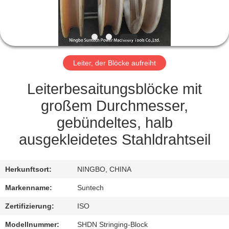
NEUIGKEITEN
BITTE UM
Leiter, der Blöcke aufreiht
EIN
ANGEBOT
Leiterbesaitungsblöcke mit
großem Durchmesser,
SITEMAP
gebündeltes, halb
ausgekleidetes Stahldrahtseil
DATENSCHUTZRICHTLINIE
Herkunftsort:
NINGBO, CHINA
Markenname:
Suntech
Zertifizierung:
ISO
Modellnummer:
SHDN Stringing-Block