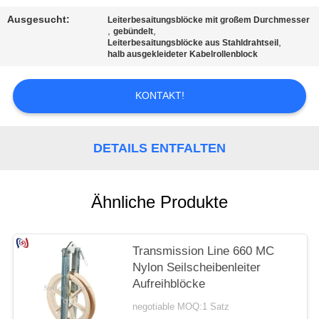
Ausgesucht:
Leiterbesaitungsblöcke mit großem Durchmesser
,
,
gebündelt
,
Leiterbesaitungsblöcke aus Stahldrahtseil
halb ausgekleideter Kabelrollenblock
KONTAKT!
DETAILS ENTFALTEN
Ähnliche Produkte
Transmission Line 660 MC
Nylon Seilscheibenleiter
Aufreihblöcke
negotiable MOQ:1 Satz