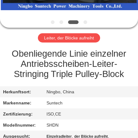
NEUIGKEITEN
BITTE UM
Leiter, der Blöcke aufreiht
EIN
ANGEBOT
Obenliegende Linie einzelner
Antriebsscheiben-Leiter-
SITEMAP
Stringing Triple Pulley-Block
DATENSCHUTZRICHTLINIE
Herkunftsort:
Ningbo, China
Markenname:
Suntech
Zertifizierung:
ISO,CE
Modellnummer:
SHDN
Ausgesucht:
,
,
Einzelradleiter
der Blöcke aufreiht