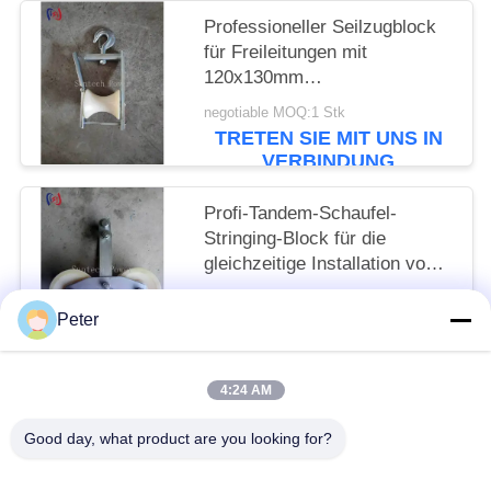
Professioneller Seilzugblock
für Freileitungen mit
120x130mm
Seilscheibengröße und 5KN
negotiable MOQ:1 Stk
Nennlast für die
TRETEN SIE MIT UNS IN
Freileitungsinstallation
VERBINDUNG
Profi-Tandem-Schaufel-
Stringing-Block für die
gleichzeitige Installation von
mehreren Leitern mit Nennlast
negotiable MOQ:1 Stk
von 25KN und präzise
Peter
TRETEN SIE MIT UNS IN
konstruierten Schaufeln
VERBINDUNG
4:24 AM
Beliebte Kategorien
Alle
Good day, what product are you looking for?
Leiter Stringing Tools
Leiter, Der Blöcke Aufreiht