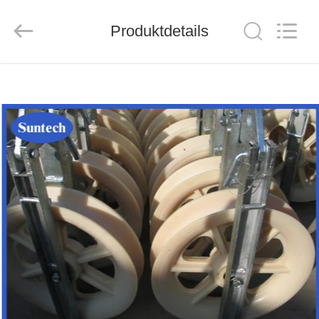
Suntech
Power
Machinery
Produktdetails
Tools
Co.,Ltd..
All
Rights
Reserved.
ZU
HAUSE
PRODUKTE
ÜBER
UNS
WERKSBESICHTIGUNG
QUALITÄTSKONTROLLE