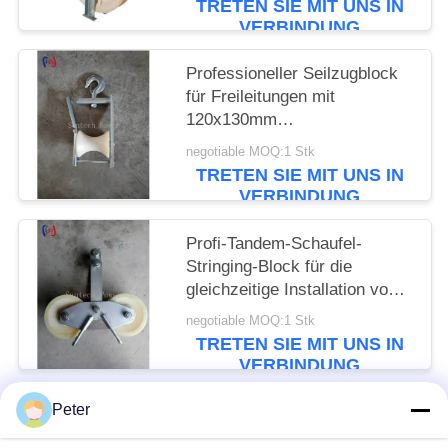
TRETEN SIE MIT UNS IN
VERBINDUNG
Professioneller Seilzugblock
für Freileitungen mit
120x130mm
Seilscheibengröße und 5KN
negotiable MOQ:1 Stk
Nennlast für die
TRETEN SIE MIT UNS IN
Freileitungsinstallation
VERBINDUNG
Profi-Tandem-Schaufel-
Stringing-Block für die
gleichzeitige Installation von
mehreren Leitern mit Nennlast
negotiable MOQ:1 Stk
von 25KN und präzise
TRETEN SIE MIT UNS IN
konstruierten Schaufeln
VERBINDUNG
Peter
Beliebte Kategorien
Alle