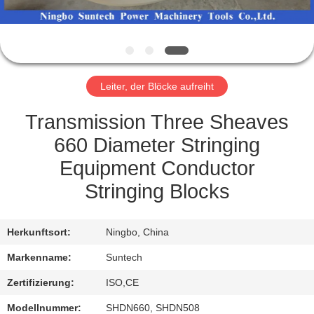
NEUIGKEITEN
BITTE UM
Leiter, der Blöcke aufreiht
EIN
ANGEBOT
Transmission Three Sheaves
660 Diameter Stringing
SITEMAP
Equipment Conductor
Stringing Blocks
DATENSCHUTZRICHTLINIE
Herkunftsort:
Ningbo, China
Markenname:
Suntech
Zertifizierung:
ISO,CE
Modellnummer:
SHDN660, SHDN508