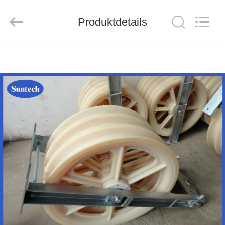
Suntech
Power
Machinery
Produktdetails
Tools
Co.,Ltd..
All
Rights
Reserved.
ZU
HAUSE
PRODUKTE
ÜBER
UNS
WERKSBESICHTIGUNG
QUALITÄTSKONTROLLE