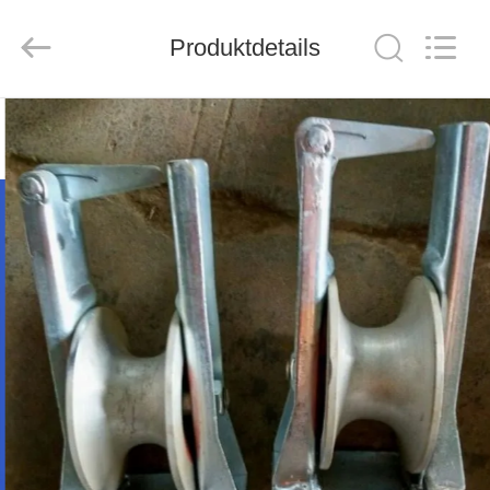
Suntech
Power
Machinery
Produktdetails
Tools
Co.,Ltd..
All
Rights
Reserved.
ZU
HAUSE
PRODUKTE
ÜBER
UNS
WERKSBESICHTIGUNG
QUALITÄTSKONTROLLE