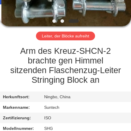
NEUIGKEITEN
BITTE UM
Leiter, der Blöcke aufreiht
EIN
ANGEBOT
Arm des Kreuz-SHCN-2
brachte gen Himmel
SITEMAP
sitzenden Flaschenzug-Leiter
Stringing Block an
DATENSCHUTZRICHTLINIE
Herkunftsort:
Ningbo, China
Markenname:
Suntech
Zertifizierung:
ISO
Modellnummer:
SHG