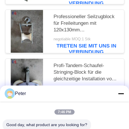
VERBINDUNG
Professioneller Seilzugblock
für Freileitungen mit
120x130mm
Seilscheibengröße und 5KN
negotiable MOQ:1 Stk
Nennlast für die
TRETEN SIE MIT UNS IN
Freileitungsinstallation
VERBINDUNG
Profi-Tandem-Schaufel-
Stringing-Block für die
gleichzeitige Installation von
mehreren Leitern mit Nennlast
negotiable MOQ:1 Stk
von 25KN und präzise
Peter
TRETEN SIE MIT UNS IN
konstruierten Schaufeln
VERBINDUNG
7:46 PM
Beliebte Kategorien
Alle
Good day, what product are you looking for?