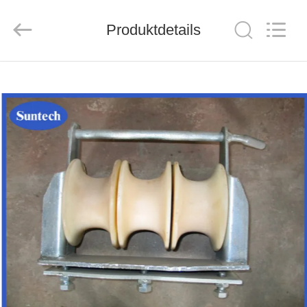
Suntech
Power
Machinery
Produktdetails
Tools
Co.,Ltd..
All
Rights
Reserved.
ZU
HAUSE
PRODUKTE
ÜBER
UNS
WERKSBESICHTIGUNG
QUALITÄTSKONTROLLE