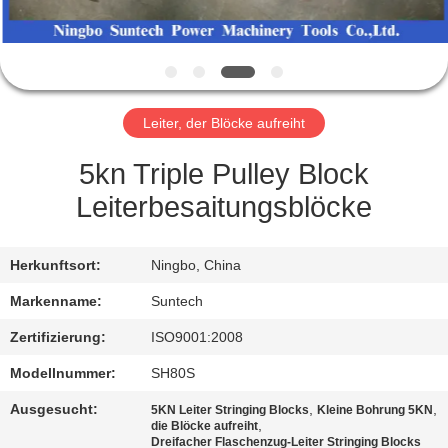
NEUIGKEITEN
BITTE UM
Leiter, der Blöcke aufreiht
EIN
ANGEBOT
5kn Triple Pulley Block
Leiterbesaitungsblöcke
SITEMAP
Herkunftsort:
Ningbo, China
DATENSCHUTZRICHTLINIE
Markenname:
Suntech
Zertifizierung:
ISO9001:2008
Modellnummer:
SH80S
Ausgesucht:
,
,
5KN Leiter Stringing Blocks
Kleine Bohrung 5KN
,
die Blöcke aufreiht
Dreifacher Flaschenzug-Leiter Stringing Blocks