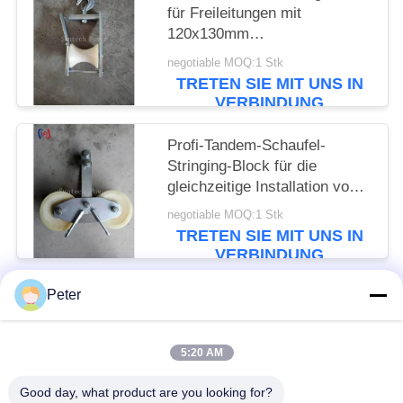
für Freileitungen mit
120x130mm
Seilscheibengröße und 5KN
negotiable MOQ:1 Stk
Nennlast für die
TRETEN SIE MIT UNS IN
Freileitungsinstallation
VERBINDUNG
Profi-Tandem-Schaufel-
Stringing-Block für die
gleichzeitige Installation von
mehreren Leitern mit Nennlast
negotiable MOQ:1 Stk
von 25KN und präzise
TRETEN SIE MIT UNS IN
konstruierten Schaufeln
VERBINDUNG
Peter
Beliebte Kategorien
Alle
5:20 AM
Leiter Stringing Tools
Leiter, Der Blöcke Aufreiht
Good day, what product are you looking for?