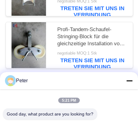
negotiable MOQ:1 Stk
Nennlast für die
TRETEN SIE MIT UNS IN
Freileitungsinstallation
VERBINDUNG
Profi-Tandem-Schaufel-
Stringing-Block für die
gleichzeitige Installation von
mehreren Leitern mit Nennlast
negotiable MOQ:1 Stk
von 25KN und präzise
TRETEN SIE MIT UNS IN
konstruierten Schaufeln
VERBINDUNG
Peter
Beliebte Kategorien
Alle
5:21 PM
Leiter Stringing Tools
Leiter, Der Blöcke Aufreiht
Good day, what product are you looking for?
Kabel-Rollenscheiben
Entlang Kommen Klammer