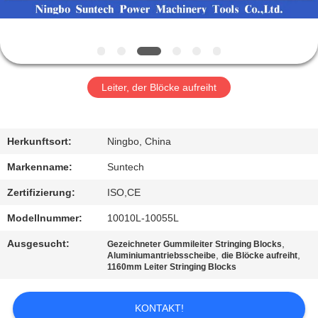
NEUIGKEITEN
BITTE UM
Leiter, der Blöcke aufreiht
EIN
ANGEBOT
Herkunftsort:
Ningbo, China
SITEMAP
Markenname:
Suntech
Zertifizierung:
ISO,CE
DATENSCHUTZRICHTLINIE
Modellnummer:
10010L-10055L
Ausgesucht:
,
Gezeichneter Gummileiter Stringing Blocks
,
,
Aluminiumantriebsscheibe
die Blöcke aufreiht
1160mm Leiter Stringing Blocks
KONTAKT!