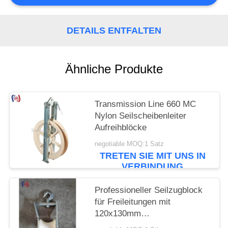
DETAILS ENTFALTEN
Ähnliche Produkte
Transmission Line 660 MC
Nylon Seilscheibenleiter
Aufreihblöcke
negotiable MOQ:1 Satz
TRETEN SIE MIT UNS IN
VERBINDUNG
Professioneller Seilzugblock
für Freileitungen mit
120x130mm
Seilscheibengröße und 5KN