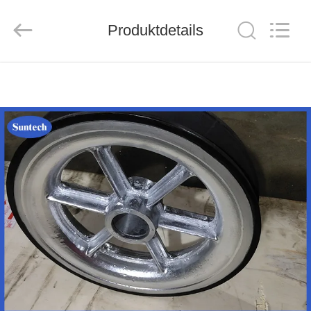
Suntech
Power
Machinery
Produktdetails
Tools
Co.,Ltd..
All
Rights
Reserved.
ZU
HAUSE
PRODUKTE
ÜBER
UNS
WERKSBESICHTIGUNG
QUALITÄTSKONTROLLE