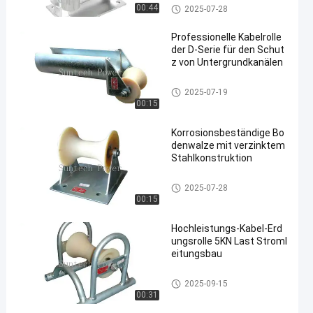
Kabel-Rollenscheiben
00:44
2025-07-28
Professionelle Kabelrolle
der D-Serie für den Schut
z von Untergrundkanälen​
Kabel-Rollenscheiben
2025-07-19
00:15
Korrosionsbeständige Bo
denwalze mit verzinktem
Stahlkonstruktion
Kabel-Rollenscheiben
2025-07-28
00:15
Hochleistungs-Kabel-Erd
ungsrolle 5KN Last Stroml
eitungsbau
Kabel-Rollenscheiben
2025-09-15
00:31