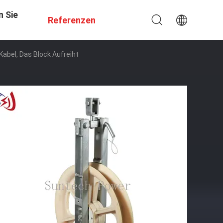
n Sie
Referenzen
abel, Das Block Aufreiht