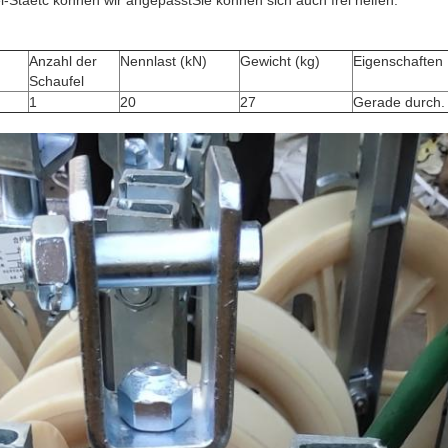
l-Stäetc können wir angepasstSie können sich auch frei helfen.
Anzahl der
Nennlast (kN)
Gewicht (kg)
Eigenschaften
Schaufel
1
20
27
Gerade durch.