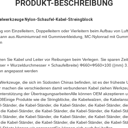
PRODUKT-BESCHREIBUNG
lwerkzeuge Nylon-Schaufel-Kabel-Streingblock
 von Einzelleitern, Doppelleitern oder Vierleitern beim Aufbau von Luft
t kann aus Aluminiumrad mit Gummiverkleidung, MC-Nylonrad mit Gumm
en
en Sie Kabel und Leiter vor Reibungen beim Verlegen. Sie sparen Z
ser × Wurzeldurchmesser × Schaufelbreite) Φ660×Φ560×100 ((mm) 3
n angepasst werden
Werkzeuge, die sich im Südosten Chinas befinden, ist es der früheste
Wir machen die verschiedenen damit verbundenen Kabel ziehen Werkze
nterstützung der ÜbertragungsarbeitenAlle können OEM akzeptieren un
8Einige Produkte wie die Stringblöcke, die Kabelwalzen, die Kabelansc
l-Ständer, die Kabel-Ständer, die Kabel-Ständer, die Kabel-Ständer, di
 die Kabel-Ständer, die Kabel-Ständer, die Kabel-Ständer, die Kabel-St
l-Ständer, die Kabel-Ständer, die Kabel-Ständer, die Kabel-Ständer, di
 die Kabel-Ständer, die Kabel-Ständer, die Kabel-Ständer, die Kabel-St