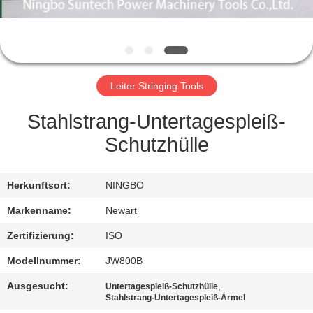
NEUIGKEITEN
BITTE UM
Leiter Stringing Tools
EIN
ANGEBOT
Stahlstrang-Untertagespleiß-
Schutzhülle
SITEMAP
Herkunftsort:
NINGBO
DATENSCHUTZRICHTLINIE
Markenname:
Newart
Zertifizierung:
ISO
Modellnummer:
JW800B
Ausgesucht:
,
Untertagespleiß-Schutzhülle
Stahlstrang-Untertagespleiß-Ärmel