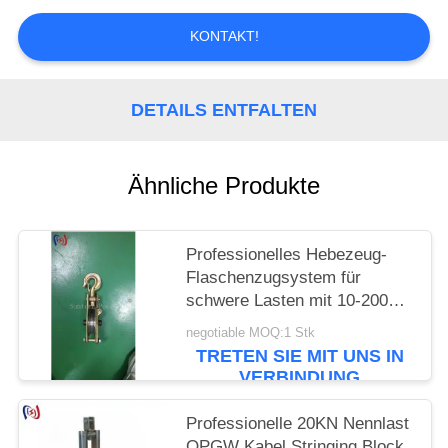
KONTAKT!
DETAILS ENTFALTEN
Ähnliche Produkte
Professionelles Hebezeug-
Flaschenzugsystem für
schwere Lasten mit 10-200KN
Nennlast in
negotiable MOQ:1 Stk
Elektroinstallationsprojekten
TRETEN SIE MIT UNS IN
VERBINDUNG
Professionelle 20KN Nennlast
OPGW Kabel Stringing Block