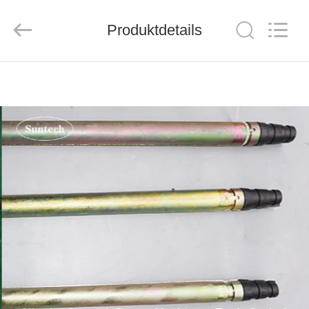
Suntech
Power
Machinery
Produktdetails
Tools
Co.,Ltd..
All
Rights
Reserved.
ZU
HAUSE
PRODUKTE
ÜBER
UNS
WERKSBESICHTIGUNG
QUALITÄTSKONTROLLE