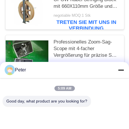
mit 660X110mm Größe und
nichtmetallische Liner für
negotiable MOQ:1 Stk
sichere Glasfaser-Bodendraht
TRETEN SIE MIT UNS IN
Installation
VERBINDUNG
Professionelles Zoom-Sag-
Scope mit 4-facher
Vergrößerung für präzise Sag-
Messung und berührungslose
negotiable MOQ:1 Stk
Sicherheit
Peter
TRETEN SIE MIT UNS IN
VERBINDUNG
5:09 AM
Beliebte Kategorien
Alle
Good day, what product are you looking for?
Leiter Stringing Tools
Leiter, Der Blöcke Aufreiht