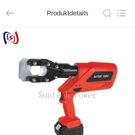
Suntech
Power
Machinery
Produktdetails
Tools
Co.,Ltd..
All
Rights
Reserved.
ZU
HAUSE
PRODUKTE
ÜBER
UNS
WERKSBESICHTIGUNG
QUALITÄTSKONTROLLE