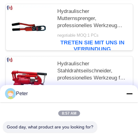
Hydraulischer
Mutternsprenger,
professionelles Werkzeug
zum Entfernen hartnäckiger
negotiable MOQ:1 PCs
Muttern
TRETEN SIE MIT UNS IN
VERBINDUNG
Hydraulischer
Stahldrahtseilschneider,
professionelles Werkzeug für
Hochleistungskabelschnitt
negotiable MOQ:1 PCs
Peter
TRETEN SIE MIT UNS IN
VERBINDUNG
8:57 AM
Beliebte Kategorien
Alle
Good day, what product are you looking for?