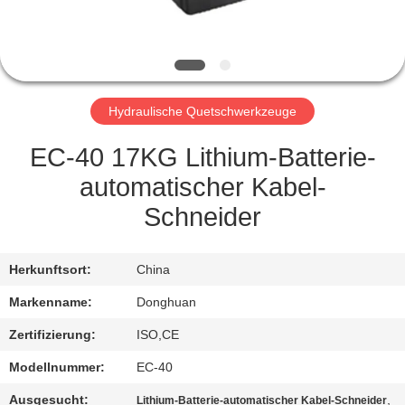
NEUIGKEITEN
BITTE UM
Hydraulische Quetschwerkzeuge
EIN
ANGEBOT
EC-40 17KG Lithium-Batterie-
automatischer Kabel-
SITEMAP
Schneider
DATENSCHUTZRICHTLINIE
Herkunftsort:
China
Markenname:
Donghuan
Zertifizierung:
ISO,CE
Modellnummer:
EC-40
Ausgesucht:
,
Lithium-Batterie-automatischer Kabel-Schneider