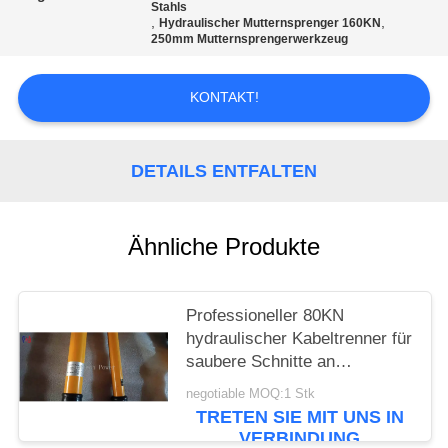
Stahls
,
,
Hydraulischer Mutternsprenger 160KN
250mm Mutternsprengerwerkzeug
KONTAKT!
DETAILS ENTFALTEN
Ähnliche Produkte
Professioneller 80KN
hydraulischer Kabeltrenner für
saubere Schnitte an
Hochspannungs- und
negotiable MOQ:1 Stk
Kupferkabeln
TRETEN SIE MIT UNS IN
VERBINDUNG