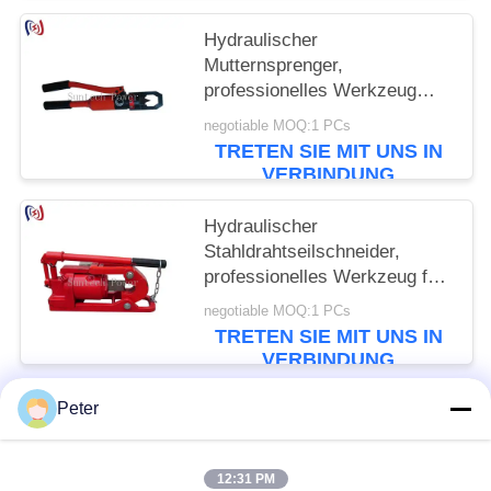
Hydraulischer
Mutternsprenger,
professionelles Werkzeug
zum Entfernen hartnäckiger
negotiable MOQ:1 PCs
Muttern
TRETEN SIE MIT UNS IN
VERBINDUNG
Hydraulischer
Stahldrahtseilschneider,
professionelles Werkzeug für
Hochleistungskabelschnitt
negotiable MOQ:1 PCs
TRETEN SIE MIT UNS IN
VERBINDUNG
Peter
Beliebte Kategorien
Alle
12:31 PM