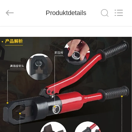
Suntech
Power
Machinery
Produktdetails
Tools
Co.,Ltd..
All
Rights
Reserved.
ZU
HAUSE
PRODUKTE
ÜBER
UNS
WERKSBESICHTIGUNG
QUALITÄTSKONTROLLE