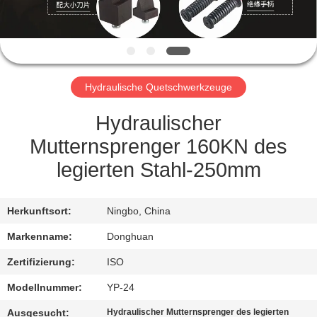
NEUIGKEITEN
BITTE UM
Hydraulische Quetschwerkzeuge
EIN
ANGEBOT
Hydraulischer
Mutternsprenger 160KN des
SITEMAP
legierten Stahl-250mm
DATENSCHUTZRICHTLINIE
Herkunftsort:
Ningbo, China
Markenname:
Donghuan
Zertifizierung:
ISO
Modellnummer:
YP-24
Ausgesucht:
Hydraulischer Mutternsprenger des legierten