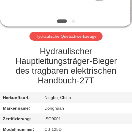
NEUIGKEITEN
BITTE UM
Hydraulische Quetschwerkzeuge
EIN
ANGEBOT
Hydraulischer
Hauptleitungsträger-Bieger
SITEMAP
des tragbaren elektrischen
Handbuch-27T
DATENSCHUTZRICHTLINIE
Herkunftsort:
Ningbo, China
Markenname:
Donghuan
Zertifizierung:
ISO9001
Modellnummer:
CB-125D