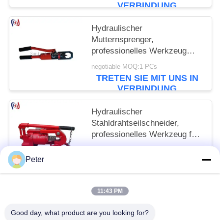
VERBINDUNG
Hydraulischer
Mutternsprenger,
professionelles Werkzeug
zum Entfernen hartnäckiger
negotiable MOQ:1 PCs
Muttern
TRETEN SIE MIT UNS IN
VERBINDUNG
Hydraulischer
Stahldrahtseilschneider,
professionelles Werkzeug für
Hochleistungskabelschnitt
negotiable MOQ:1 PCs
Peter
TRETEN SIE MIT UNS IN
VERBINDUNG
11:43 PM
Beliebte Kategorien
Alle
Good day, what product are you looking for?