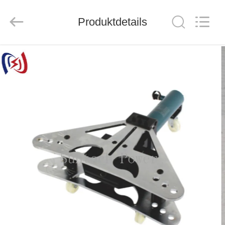
Suntech
Power
Machinery
Produktdetails
Tools
Co.,Ltd..
All
Rights
Reserved.
ZU
HAUSE
PRODUKTE
ÜBER
UNS
WERKSBESICHTIGUNG
QUALITÄTSKONTROLLE