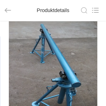
Suntech
Power
Machinery
Produktdetails
Tools
Co.,Ltd..
All
Rights
Reserved.
ZU
HAUSE
PRODUKTE
ÜBER
UNS
WERKSBESICHTIGUNG
QUALITÄTSKONTROLLE