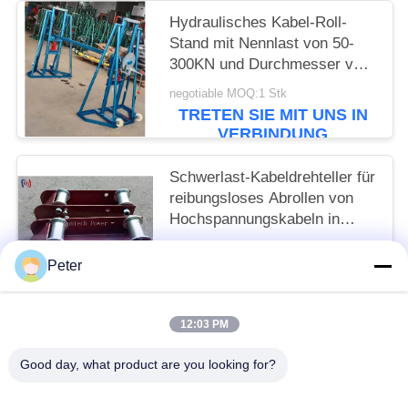
Hydraulisches Kabel-Roll-
Stand mit Nennlast von 50-
300KN und Durchmesser von
2400-5000 mm für eine
negotiable MOQ:1 Stk
sichere Kabelbearbeitung
TRETEN SIE MIT UNS IN
VERBINDUNG
Schwerlast-Kabeldrehteller für
reibungsloses Abrollen von
Hochspannungskabeln in
Installationsprojekten
negotiable MOQ:1 STK
Peter
TRETEN SIE MIT UNS IN
VERBINDUNG
12:03 PM
Beliebte Kategorien
Alle
Good day, what product are you looking for?
Leiter Stringing Tools
Leiter, Der Blöcke Aufreiht