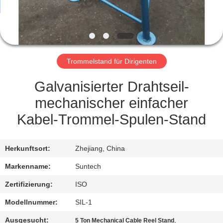
NEUIGKEITEN
BITTE UM
Trommelstand für Dirigenten
EIN
ANGEBOT
Galvanisierter Drahtseil-
mechanischer einfacher
SITEMAP
Kabel-Trommel-Spulen-Stand
DATENSCHUTZRICHTLINIE
Herkunftsort:
Zhejiang, China
Markenname:
Suntech
Zertifizierung:
ISO
Modellnummer:
SIL-1
Ausgesucht:
,
5 Ton Mechanical Cable Reel Stand