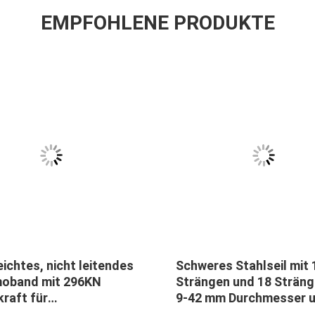
EMPFOHLENE PRODUKTE
eichtes, nicht leitendes
Schweres Stahlseil mit 
oband mit 296KN
Strängen und 18 Sträng
raft für
9-42 mm Durchmesser 
rlastanwendungen
54-817KN Brechkraft fü