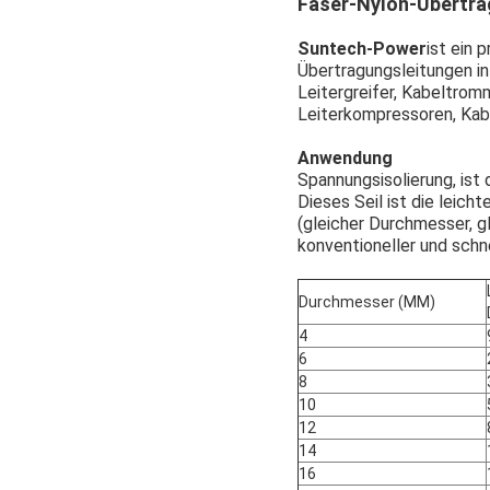
Faser-Nylon-Übertra
Suntech-Power
ist ein
Übertragungsleitungen in
Leitergreifer, Kabeltrom
Leiterkompressoren, Kabe
Anwendung
Spannungsisolierung, ist 
Dieses Seil ist die leic
(gleicher Durchmesser, g
konventioneller und schne
Durchmesser (MM)
4
6
8
10
12
14
16