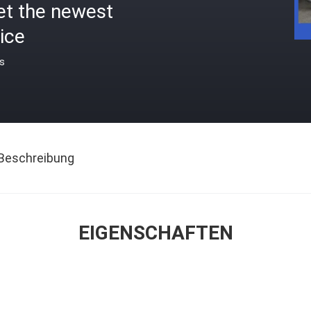
et the newest
ice
is
Beschreibung
EIGENSCHAFTEN