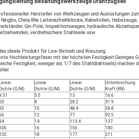
gungsleitung Besaitungswerkzeuge Drahtzugseil
 professioneller Hersteller von Werkzeugen und Ausrüstungen zu
 Ningbo, China.Wie Leiteraufreihblöcke, Kabelrollen, Hebezeuge,
melständer, Gin-Pole, Inspektionswagen, hydraulische Abziehspan
lziehwinden, verdrehsichere Stahlseile usw
das ideale Produkt für Live-Betrieb und Kreuzung.
hteste Hochleistungsfaser mit der höchsten Festigkeit.Geringes G
leiche Festigkeit, weniger als 1/7 des Stahldrahtseils) machen 
ller.
Linear
Linear
Linear
Unterbrechung
Dichte (G/M)
Dichte (G/M)
Dichte (G/M)
Kraft (KN)
9.31
5.5
13
16.6
20
8
28.2
31.9
35
10
48.4
58.8
56
12
77
92.5
84
14
113.4
137
106
16
150
180
132
18
177
211