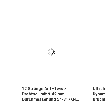
des
12 Stränge Anti-Twist-
Ultral
rtes
Drahtseil mit 9-42 mm
Dynam
Durchmesser und 54-817KN
Bruchk
Brechkraft für stabiles Heben
Schwe