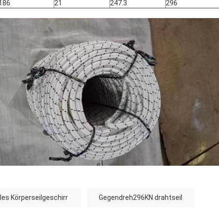
186
21
247.3
296
lles Körperseilgeschirr
Gegendreh296KN drahtseil