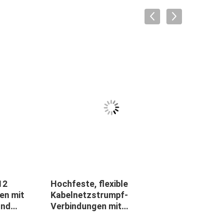
12
Hochfeste, flexible
Isoli
en mit
Kabelnetzstrumpf-
Poly
und
Verbindungen mit
r Kran
Vibrationsbeständigkeit für