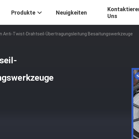
Kontaktiere
Produkte
Neuigkeiten
Uns
n Anti-Twist-Drahtseil-Übertragungsleitung Besaitungswerkzeuge
seil-
ungswerkzeuge