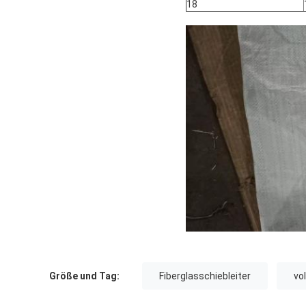
18
Größe und Tag:
Fiberglasschiebleiter
vo