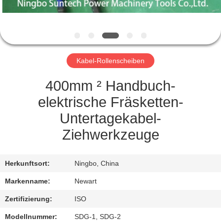
NEUIGKEITEN
BITTE UM
Kabel-Rollenscheiben
EIN
ANGEBOT
400mm ² Handbuch-
elektrische Fräsketten-
SITEMAP
Untertagekabel-
Ziehwerkzeuge
DATENSCHUTZRICHTLINIE
Herkunftsort:
Ningbo, China
Markenname:
Newart
Zertifizierung:
ISO
Modellnummer:
SDG-1, SDG-2