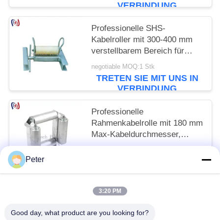
VERBINDUNG
Professionelle SHS-
Kabelroller mit 300-400 mm
verstellbarem Bereich für
korrosionsbeständigen und
negotiable MOQ:1 Stk
reibungsarmen Kabelschutz
TRETEN SIE MIT UNS IN
VERBINDUNG
Professionelle
Rahmenkabelrolle mit 180 mm
Max-Kabeldurchmesser,
20KN Nennlast und
negotiable MOQ:1 Stk
korrosionsbeständigem
Peter
TRETEN SIE MIT UNS IN
Design für die
VERBINDUNG
Untertageinstallation
3:20 PM
Beliebte Kategorien
Alle
Good day, what product are you looking for?