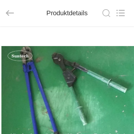
Suntech
Power
Machinery
Produktdetails
Tools
Co.,Ltd..
All
Rights
Reserved.
ZU
HAUSE
PRODUKTE
ÜBER
UNS
WERKSBESICHTIGUNG
QUALITÄTSKONTROLLE