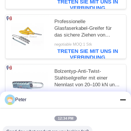
TRETEN SIE MIT UNS IN
VERBINDUNG
Professionelle
Glasfaserkabel-Greifer für
das sichere Ziehen von
Glasfaserkabeln mit 8-20mm
negotiable MOQ:1 Stk
Kabeldia und 16-25KN
TRETEN SIE MIT UNS IN
Nennlast
VERBINDUNG
Bolzentyp-Anti-Twist-
Stahlseilgreifer mit einer
Nennlast von 20–100 kN und
einem anwendbaren
negotiable MOQ:1 Stk
Durchmesser von 7–24 mm
Peter
TRETEN SIE MIT UNS IN
für sicheres Heben
VERBINDUNG
12:34 PM
Beliebte Kategorien
Alle