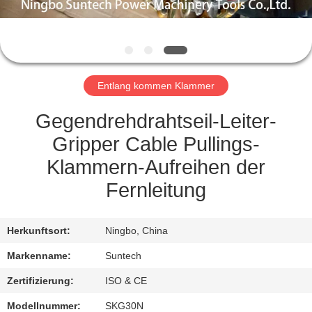
NEUIGKEITEN
BITTE UM
Entlang kommen Klammer
EIN
ANGEBOT
Gegendrehdrahtseil-Leiter-
Gripper Cable Pullings-
SITEMAP
Klammern-Aufreihen der
Fernleitung
DATENSCHUTZRICHTLINIE
Herkunftsort:
Ningbo, China
Markenname:
Suntech
Zertifizierung:
ISO & CE
Modellnummer:
SKG30N