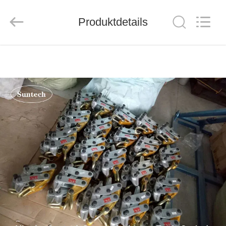
Suntech
Power
Machinery
Produktdetails
Tools
Co.,Ltd..
All
Rights
Reserved.
ZU
HAUSE
PRODUKTE
ÜBER
UNS
WERKSBESICHTIGUNG
QUALITÄTSKONTROLLE