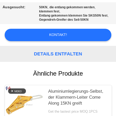
Ausgesucht:
,
,
50KN
die entlang gekommen werden
,
klemmen fest
,
Entlang gekommen klemmen Sie SKG50N fest
Gegendreh-Greifer des Seil-50KN
KONTAKT!
DETAILS ENTFALTEN
Ähnliche Produkte
Aluminiumlegierungs-Selbst,
der Klammern-Leiter Come
Along 15KN greift
Get the lastest price MOQ:1PCS