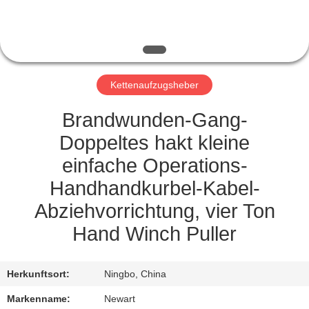
NEUIGKEITEN
BITTE UM
Kettenaufzugsheber
EIN
ANGEBOT
Brandwunden-Gang-
Doppeltes hakt kleine
SITEMAP
einfache Operations-
Handhandkurbel-Kabel-
DATENSCHUTZRICHTLINIE
Abziehvorrichtung, vier Ton
Hand Winch Puller
Herkunftsort:
Ningbo, China
Markenname:
Newart