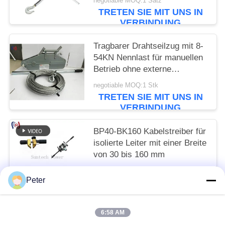
negotiable MOQ:1 Satz
TRETEN SIE MIT UNS IN
VERBINDUNG
Tragbarer Drahtseilzug mit 8-
54KN Nennlast für manuellen
Betrieb ohne externe
Stromversorgung
negotiable MOQ:1 Stk
TRETEN SIE MIT UNS IN
VERBINDUNG
BP40-BK160 Kabelstreiber für
isolierte Leiter mit einer Breite
von 30 bis 160 mm
Get the newest price MOQ:1 PCs
Peter
TRETEN SIE MIT UNS IN
VERBINDUNG
6:58 AM
Beliebte Kategorien
Alle