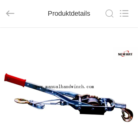
Suntech
Power
Machinery
Produktdetails
Tools
Co.,Ltd..
All
Rights
Reserved.
ZU
HAUSE
PRODUKTE
ÜBER
UNS
WERKSBESICHTIGUNG
QUALITÄTSKONTROLLE