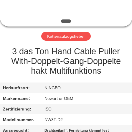
NEUIGKEITEN
BITTE UM
Kettenaufzugsheber
EIN
ANGEBOT
3 das Ton Hand Cable Puller
With-Doppelt-Gang-Doppelte
SITEMAP
hakt Multifunktions
DATENSCHUTZRICHTLINIE
Herkunftsort:
NINGBO
Markenname:
Newart or OEM
Zertifizierung:
ISO
Modellnummer:
NW3T-D2
Ausgesucht:
,
Drahtseilgriff
Fernleitung klemmt fest