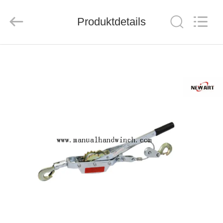
Suntech
Power
Machinery
Produktdetails
Tools
Co.,Ltd..
All
Rights
Reserved.
ZU
HAUSE
PRODUKTE
ÜBER
UNS
WERKSBESICHTIGUNG
QUALITÄTSKONTROLLE