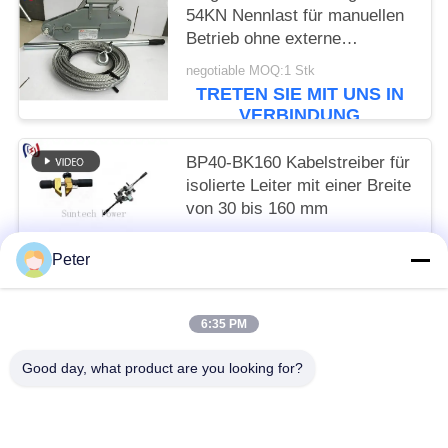
54KN Nennlast für manuellen
Betrieb ohne externe
Stromversorgung
negotiable MOQ:1 Stk
TRETEN SIE MIT UNS IN
VERBINDUNG
BP40-BK160 Kabelstreiber für
isolierte Leiter mit einer Breite
von 30 bis 160 mm
Get the newest price MOQ:1 PCs
Peter
TRETEN SIE MIT UNS IN
VERBINDUNG
6:35 PM
Beliebte Kategorien
Alle
Good day, what product are you looking for?
Leiter Stringing Tools
Leiter, Der Blöcke Aufreiht