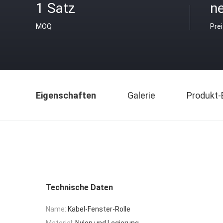
1 Satz
ne
MOQ
Pre
Eigenschaften
Galerie
Produkt-
Technische Daten
Name:
Kabel-Fenster-Rolle
Material:
Nylon und Legierung