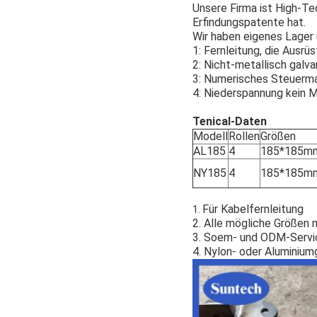
Unsere Firma ist High-Te
Erfindungspatente hat.
Wir haben eigenes Lager 
1: Fernleitung, die Ausr
2: Nicht-metallisch galv
3: Numerisches Steuerm
4: Niederspannung kein
Tenical-Daten
Modell
Rollen
Größen
AL185
4
185*185m
NY185
4
185*185m
Für Kabelfernleitung
1.
2. Alle mögliche Größen
3. Soem- und ODM-Servi
4. Nylon- oder Aluminium