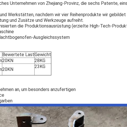
ches Unternehmen von Zhejiang-Provinz, die sechs Patente, eins
und Werkstätten, nachdem wir vier Reihenprodukte wir gebildet 
üstung und Zusätze und Werkzeuge aufreiht.
anisierten die Produktionsausrüstung (erzielte High-Tech-Produk
aschine
 Machtbogenofen-Ausgleichssystem
Bewertete Last
Gewicht
m
20KN
28KG
23KG
m
20KN
 nehmen an, um besonders anzufertigen
ce
garben