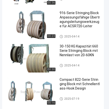
00:36
916-Serie Stringing Block
Anpassungsfähige Übertr
agungsleitungswerkzeug
e für ACSR720-Leiter
Leiter, der Blöcke aufreiht
00:23
2025-04-14
30-150 KG Kapazität 660
Serie Stringing Block mit
Nennlast von 20-60KN
Leiter, der Blöcke aufreiht
2025-04-14
00:30
Compact 822-Serie Strin
ging Block mit Schnellentl
ass-Hook Design
Leiter, der Blöcke aufreiht
2025-07-19
00:16