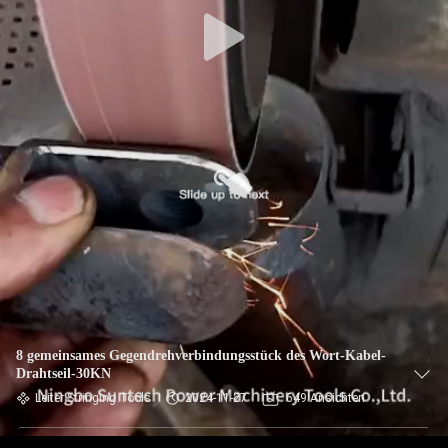
NEUIGKEITEN
BITTE UM
EIN
ANGEBOT
SITEMAP
DATENSCHUTZRICHTLINIE
8 gemeinsames Gegendrehverbindungsstück des Wort-Kabel-
Drahtseil-30KN
Leiter Stringing Tools
2024-11-27
649 Ansichten