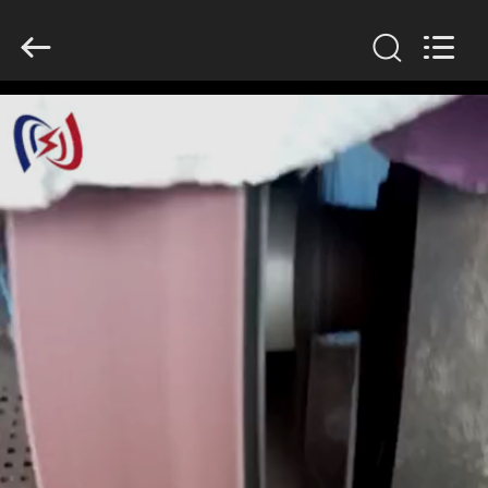
Suntech
Power
Machinery
Tools
Co.,Ltd..
All
Rights
Reserved.
ZU
HAUSE
PRODUKTE
ÜBER
UNS
WERKSBESICHTIGUNG
QUALITÄTSKONTROLLE