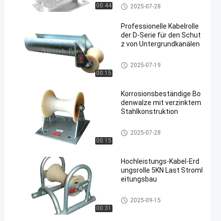
Kabel-Rollenscheiben
00:44
2025-07-28
Professionelle Kabelrolle
der D-Serie für den Schut
z von Untergrundkanälen​
Kabel-Rollenscheiben
2025-07-19
00:15
Korrosionsbeständige Bo
denwalze mit verzinktem
Stahlkonstruktion
Kabel-Rollenscheiben
2025-07-28
00:15
Hochleistungs-Kabel-Erd
ungsrolle 5KN Last Stroml
eitungsbau
Kabel-Rollenscheiben
2025-09-15
00:31